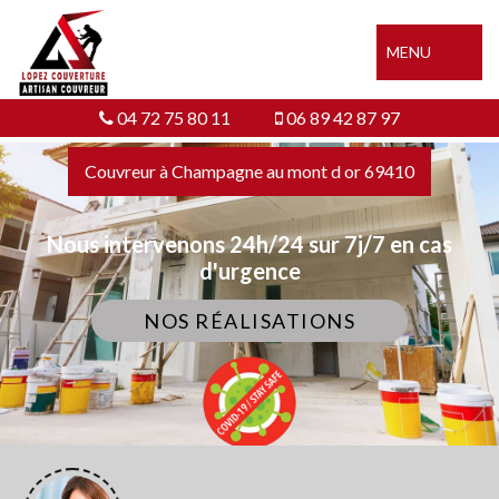
MENU
LOPEZ COUVERTURE
ARTISAN COUVREUR
04 72 75 80 11
06 89 42 87 97
Couvreur à Champagne au mont d or 69410
Nous intervenons 24h/24 sur 7j/7 en cas
d'urgence
NOS RÉALISATIONS